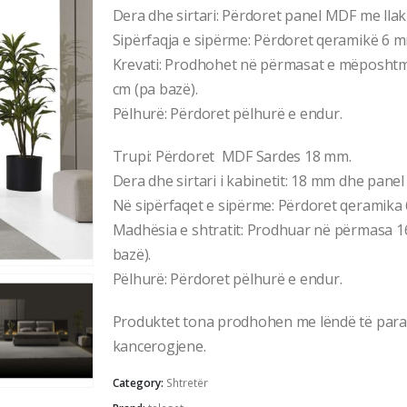
Dera dhe sirtari: Përdoret panel MDF me llak
Sipërfaqja e sipërme: Përdoret qeramikë 6 m
Krevati: Prodhohet në përmasat e mëposhtm
cm (pa bazë).
Pëlhurë: Përdoret pëlhurë e endur.
Trupi: Përdoret MDF Sardes 18 mm.
Dera dhe sirtari i kabinetit: 18 mm dhe pan
Në sipërfaqet e sipërme: Përdoret qeramika
Madhësia e shtratit: Prodhuar në përmasa 
bazë).
Pëlhurë: Përdoret pëlhurë e endur.
Produktet tona prodhohen me lëndë të para 
kancerogjene.
Category:
Shtretër