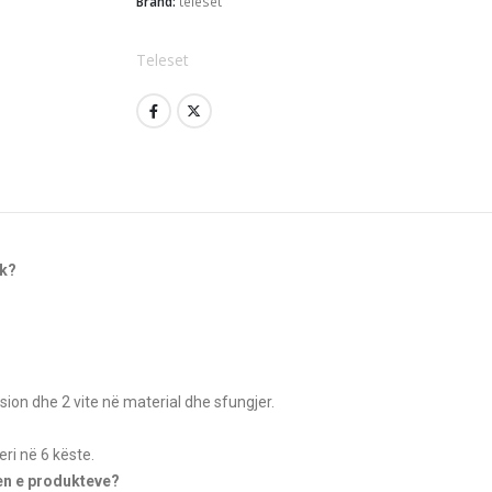
Brand:
teleset
Teleset
ok?
sion dhe 2 vite në material dhe sfungjer.
ri në 6 këste.
jen e produkteve?