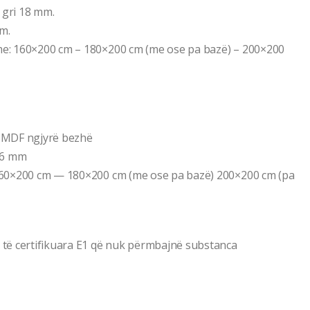
 gri 18 mm.
m.
e: 160×200 cm – 180×200 cm (me ose pa bazë) – 200×200
el MDF ngjyrë bezhë
 6 mm
160×200 cm — 180×200 cm (me ose pa bazë) 200×200 cm (pa
të certifikuara E1 që nuk përmbajnë substanca