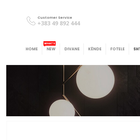
Customer Service
+383 49 892 444
WHATS
HOME
NEW
DIVANE
KËNDE
FOTELE
SH