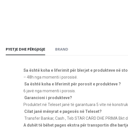
PYETJE DHE PËRGJIGJE
BRAND
Sa është koha e liferimit për blerjet e produkteve në st
– 48h nga momenti i porosisë.
Sa është koha e liferimit për porosit e produkteve ?
6 javë nga momenti i porosis.
Garancioni i produkteve?
Produktet në Teleset janë të garantuara 5 vite në konstruk
Cilat janë mënyrat e pagesës në Teleset?
Transfer Bankar, Cash , Teb STAR CARD
DHE PRIMA Bkt de
A duhët të bëhet pages ekstra për transportin dhe bart