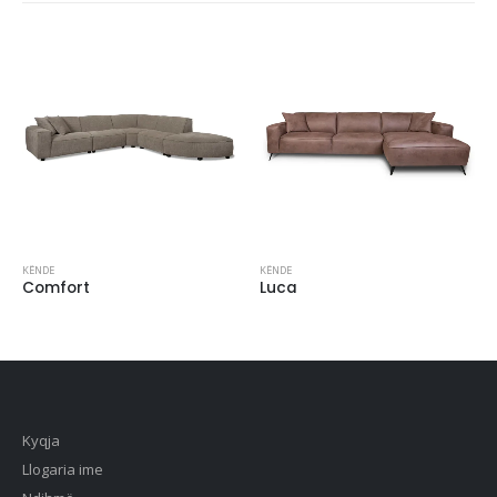
KËNDE
KËNDE
Comfort
Luca
Kyqja
Llogaria ime