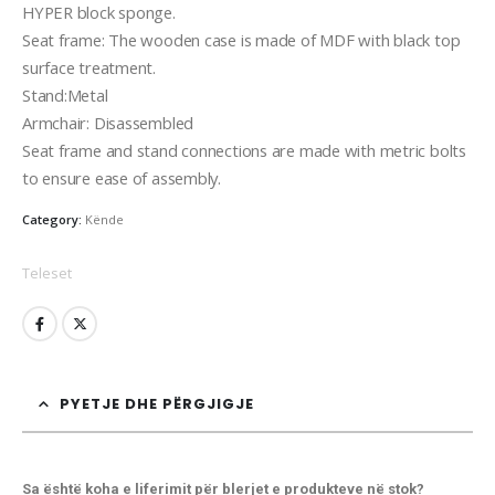
HYPER block sponge.
Seat frame: The wooden case is made of MDF with black top
surface treatment.
Stand:Metal
Armchair: Disassembled
Seat frame and stand connections are made with metric bolts
to ensure ease of assembly.
Category:
Kënde
Teleset
PYETJE DHE PËRGJIGJE
Sa është koha e liferimit për blerjet e produkteve në stok?