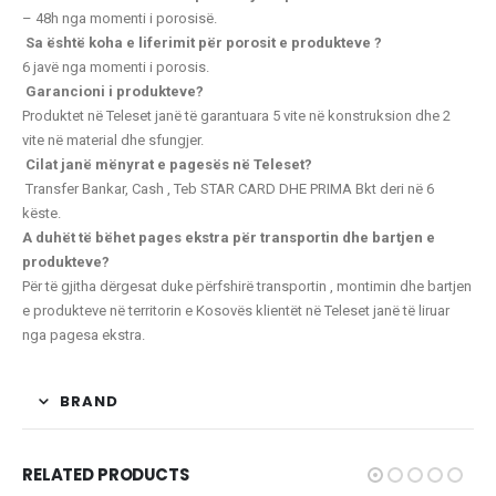
– 48h nga momenti i porosisë.
Sa është koha e liferimit për porosit e produkteve ?
6 javë nga momenti i porosis.
Garancioni i produkteve?
Produktet në Teleset janë të garantuara 5 vite në konstruksion dhe 2
vite në material dhe sfungjer.
Cilat janë mënyrat e pagesës në Teleset?
Transfer Bankar, Cash , Teb STAR CARD
DHE PRIMA Bkt deri në 6
këste.
A duhët të bëhet pages ekstra për transportin dhe bartjen e
produkteve?
Për të gjitha dërgesat duke përfshirë transportin , montimin dhe bartjen
e produkteve në territorin e Kosovës klientët në Teleset janë të liruar
nga pagesa ekstra.
BRAND
RELATED PRODUCTS