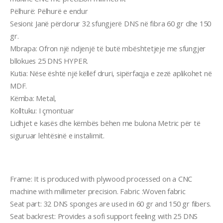
Pëlhurë: Pëlhurë e endur
Sesioni: Janë përdorur 32 sfungjerë DNS në fibra 60 gr dhe 150
gr.
Mbrapa: Ofron një ndjenjë të butë mbështetjeje me sfungjer
bllokues 25 DNS HYPER.
Kutia: Nëse është një këllëf druri, sipërfaqja e zezë aplikohet në
MDF.
Këmba: Metal,
Kolltuku: I çmontuar
Lidhjet e kasës dhe këmbës bëhen me bulona Metric për të
siguruar lehtësinë e instalimit.
Frame: It is produced with plywood processed on a CNC
machine with millimeter precision. Fabric :Woven fabric
Seat part: 32 DNS sponges are used in 60 gr and 150 gr fıbers.
Seat backrest: Provides a sofi support feeling with 25 DNS