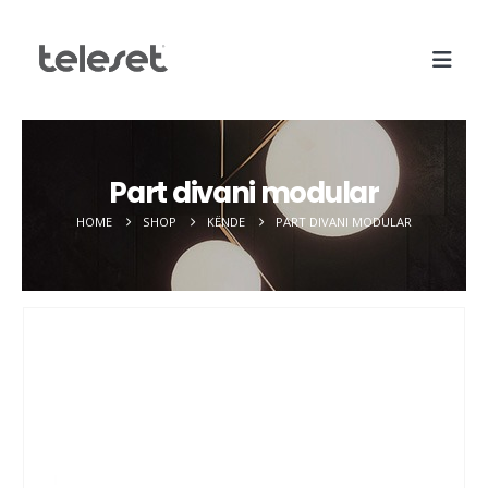
Part divani modular
HOME
SHOP
KËNDE
PART DIVANI MODULAR