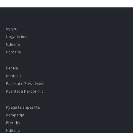
Kyqja
Llogaria ime
Ndihmë
Porositë
Për Ne
Kontakti
Politikat e Privatësisë
Kushtet e Përdorimit
Pyetje të shpeshta
Kampanja
Brendet
Ndihmë