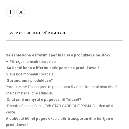
PYETJE DHE PËRGJIGJE
Sa është koha e liferimit për blerjet e produkteve në stok?
– 48h nga momenti i porosisë.
Sa është koha e liferimit për porosit e produkteve ?
6 javë nga momenti i porosis.
Garancioni i produkteve?
Produktet në Teleset janë të garantuara 5 vite në konstruksion dhe 2
vite në material dhe sfungjer.
Cilat janë mënyrat e pagesës në Teleset?
Transfer Bankar, Cash , Teb STAR CARD
DHE PRIMA Bkt deri në 6
këste.
A duhët të bëhet pages ekstra për transportin dhe bartjen e
produkteve?