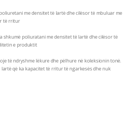
poliuretani me densitet të lartë dhe cilësor të mbuluar me
r të rritur
a shkumë poliuratani me densitet të lartë dhe cilësor të
itetin e produktit
loje të ndryshme lëkure dhe pëlhure në koleksionin tonë.
të lartë që ka kapacitet të rritur të ngarkesës dhe nuk