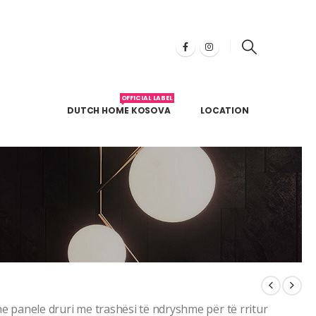
OFFICIAL LABEL
DUTCH HOME KOSOVA
LOCATION
he panele druri me trashësi të ndryshme për të rritur