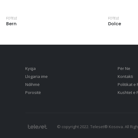
FOTELE
FOTELE
Bern
Dolce
Kyqja
Për Ne
Llogaria ime
Kontakti
Ndihmë
Politikat e
Porositë
Kushtet e 
© copyright 2022. Teleset® Kosova. All Rig