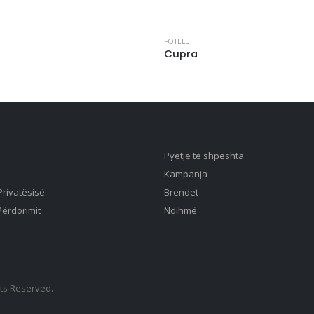
FOTELE
Cupra
Pyetje të shpeshta
Kampanja
 Privatësisë
Brendet
Përdorimit
Ndihmë
hts Reserved.