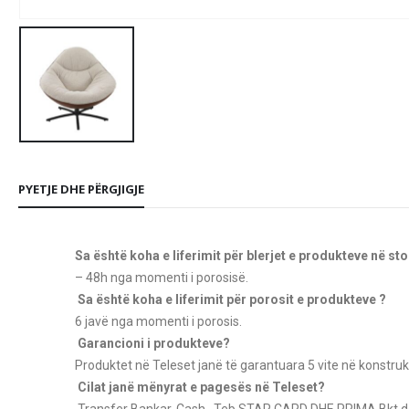
PYETJE DHE PËRGJIGJE
Sa është koha e liferimit për blerjet e produkteve në st
– 48h nga momenti i porosisë.
Sa është koha e liferimit për porosit e produkteve ?
6 javë nga momenti i porosis.
Garancioni i produkteve?
Produktet në Teleset janë të garantuara 5 vite në konstruk
Cilat janë mënyrat e pagesës në Teleset?
Transfer Bankar, Cash , Teb STAR CARD
DHE PRIMA Bkt de