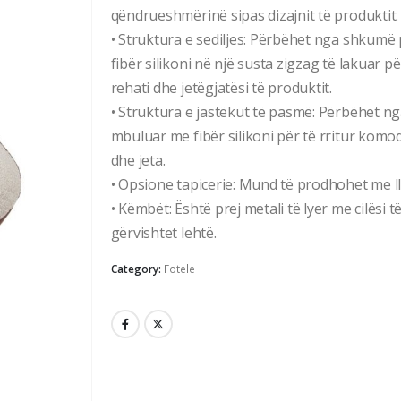
qëndrueshmërinë sipas dizajnit të produktit.
• Struktura e sediljes: Përbëhet nga shkumë 
fibër silikoni në një susta zigzag të lakuar pë
rehati dhe jetëgjatësi të produktit.
• Struktura e jastëkut të pasmë: Përbëhet ng
mbuluar me fibër silikoni për të rritur komod
dhe jeta.
• Opsione tapicerie: Mund të prodhohet me l
• Këmbët: Është prej metali të lyer me cilësi 
gërvishtet lehtë.
Category:
Fotele