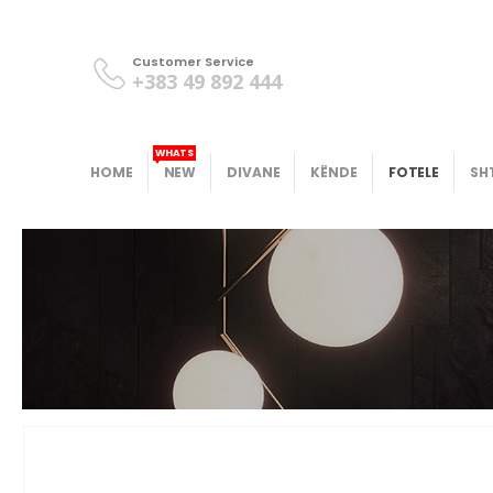
Customer Service
+383 49 892 444
WHATS
HOME
NEW
DIVANE
KËNDE
FOTELE
SH