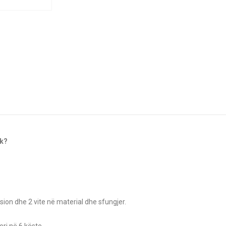
ok?
sion dhe 2 vite në material dhe sfungjer.
ri në 6 këste.