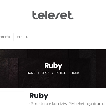
TRETËR
TEPIHA
Ruby
HOME
SHOP
FOTELE
RUBY
Ruby
• Struktura e kornizës: Përbëhet nga druri d