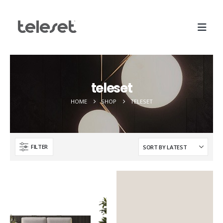
teleset
HOME
SHOP
TELESET
FILTER