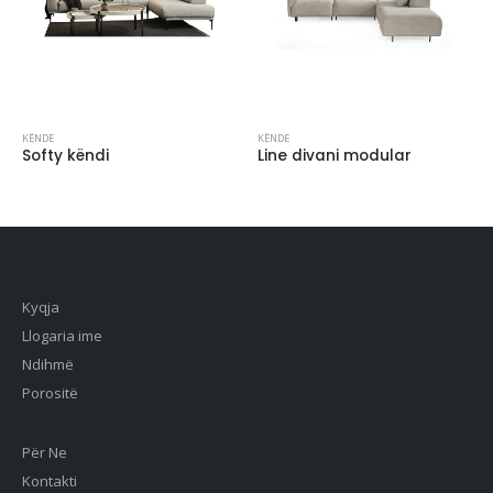
KËNDE
KËNDE
Softy këndi
Line divani modular
Kyqja
Llogaria ime
Ndihmë
Porositë
Për Ne
Kontakti