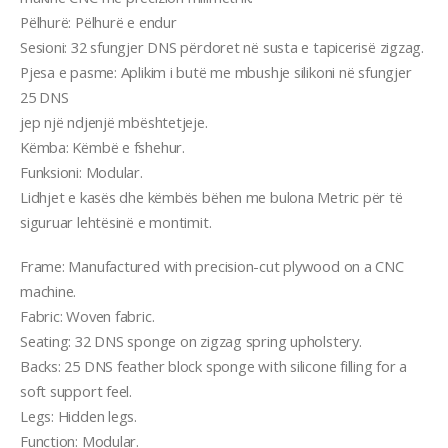
Pëlhurë: Pëlhurë e endur
Sesioni: 32 sfungjer DNS përdoret në susta e tapicerisë zigzag.
Pjesa e pasme: Aplikim i butë me mbushje silikoni në sfungjer
25 DNS
jep një ndjenjë mbështetjeje.
Këmba: Këmbë e fshehur.
Funksioni: Modular.
Lidhjet e kasës dhe këmbës bëhen me bulona Metric për të
siguruar lehtësinë e montimit.
Frame: Manufactured with precision-cut plywood on a CNC
machine.
Fabric: Woven fabric.
Seating: 32 DNS sponge on zigzag spring upholstery.
Backs: 25 DNS feather block sponge with silicone filling for a
soft support feel.
Legs: Hidden legs.
Function: Modular.