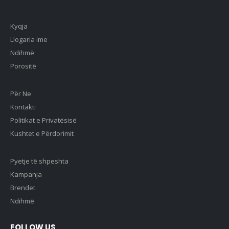
Kyqja
Llogaria ime
Ndihmë
Porositë
Për Ne
Kontakti
Politikat e Privatësisë
Kushtet e Përdorimit
Pyetje të shpeshta
Kampanja
Brendet
Ndihmë
FOLLOW US