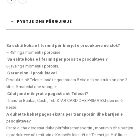
PYETJE DHE PËRGJIGJE
Sa është koha e liferimit për blerjet e produkteve në stok?
– 48h nga momenti i porosisë.
Sa është koha e liferimit për porosit e produkteve ?
6 javë nga momenti i porosis.
Garancioni i produkteve?
Produktet në Teleset janë të garantuara 5 vite në konstruksion dhe 2
vite në material dhe sfungjer.
Cilat janë mënyrat e pagesës në Teleset?
Transfer Bankar, Cash , Teb STAR CARD
DHE PRIMA Bkt deri në 6
këste.
A duhët të bëhet pages ekstra për transportin dhe bartjen e
produkteve?
Për të gjitha dërgesat duke përfshirë transportin , montimin dhe bartjen
e produkteve në territorin e Kosovës klientët në Teleset janë të liruar