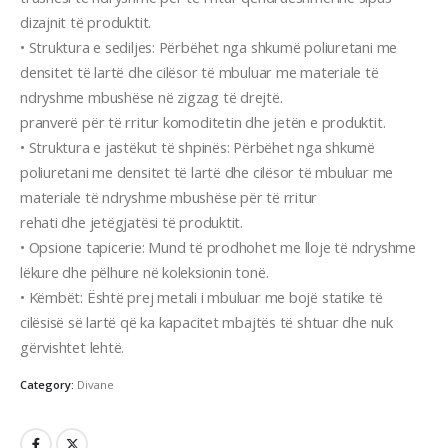
dizajnit të produktit.
• Struktura e sediljes: Përbëhet nga shkumë poliuretani me
densitet të lartë dhe cilësor të mbuluar me materiale të
ndryshme mbushëse në zigzag të drejtë.
pranverë për të rritur komoditetin dhe jetën e produktit.
• Struktura e jastëkut të shpinës: Përbëhet nga shkumë
poliuretani me densitet të lartë dhe cilësor të mbuluar me
materiale të ndryshme mbushëse për të rritur
rehati dhe jetëgjatësi të produktit.
• Opsione tapicerie: Mund të prodhohet me lloje të ndryshme
lëkure dhe pëlhure në koleksionin tonë.
• Këmbët: Është prej metali i mbuluar me bojë statike të
cilësisë së lartë që ka kapacitet mbajtës të shtuar dhe nuk
gërvishtet lehtë.
Category:
Divane