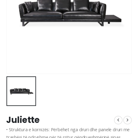
Juliette
• Struktura e kornizës: Përbëhet nga druri dhe panele druri me
trashësi të ndryshme për të rritur qëndrueshmërinë sipas