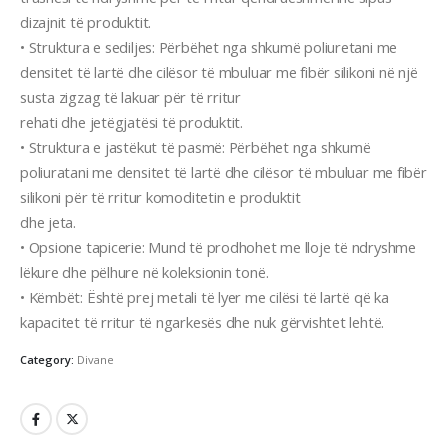
dizajnit të produktit.
• Struktura e sediljes: Përbëhet nga shkumë poliuretani me
densitet të lartë dhe cilësor të mbuluar me fibër silikoni në një
susta zigzag të lakuar për të rritur
rehati dhe jetëgjatësi të produktit.
• Struktura e jastëkut të pasmë: Përbëhet nga shkumë
poliuratani me densitet të lartë dhe cilësor të mbuluar me fibër
silikoni për të rritur komoditetin e produktit
dhe jeta.
• Opsione tapicerie: Mund të prodhohet me lloje të ndryshme
lëkure dhe pëlhure në koleksionin tonë.
• Këmbët: Është prej metali të lyer me cilësi të lartë që ka
kapacitet të rritur të ngarkesës dhe nuk gërvishtet lehtë.
Category:
Divane