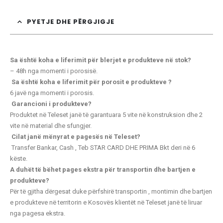
PYETJE DHE PËRGJIGJE
Sa është koha e liferimit për blerjet e produkteve në stok?
– 48h nga momenti i porosisë.
Sa është koha e liferimit për porosit e produkteve ?
6 javë nga momenti i porosis.
Garancioni i produkteve?
Produktet në Teleset janë të garantuara 5 vite në konstruksion dhe 2
vite në material dhe sfungjer.
Cilat janë mënyrat e pagesës në Teleset?
Transfer Bankar, Cash , Teb STAR CARD
DHE PRIMA Bkt deri në 6
këste.
A duhët të bëhet pages ekstra për transportin dhe bartjen e
produkteve?
Për të gjitha dërgesat duke përfshirë transportin , montimin dhe bartjen
e produkteve në territorin e Kosovës klientët në Teleset janë të liruar
nga pagesa ekstra.