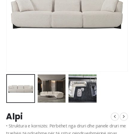
Alpi
• Struktura e kornizës: Përbëhet nga druri dhe panele druri me
trashësi të ndryshme për të rritur qëndrueshmërinë sipas