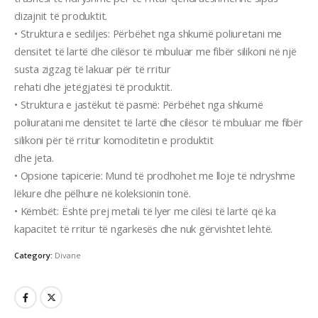
dizajnit të produktit.
• Struktura e sediljes: Përbëhet nga shkumë poliuretani me
densitet të lartë dhe cilësor të mbuluar me fibër silikoni në një
susta zigzag të lakuar për të rritur
rehati dhe jetëgjatësi të produktit.
• Struktura e jastëkut të pasmë: Përbëhet nga shkumë
poliuratani me densitet të lartë dhe cilësor të mbuluar me fibër
silikoni për të rritur komoditetin e produktit
dhe jeta.
• Opsione tapicerie: Mund të prodhohet me lloje të ndryshme
lëkure dhe pëlhure në koleksionin tonë.
• Këmbët: Është prej metali të lyer me cilësi të lartë që ka
kapacitet të rritur të ngarkesës dhe nuk gërvishtet lehtë.
Category:
Divane