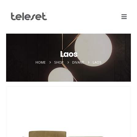
Laos
HOME
SHOP
DIVANE
LAOS