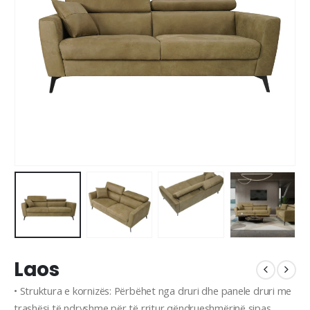
Laos
• Struktura e kornizës: Përbëhet nga druri dhe panele druri me
trashësi të ndryshme për të rritur qëndrueshmërinë sipas