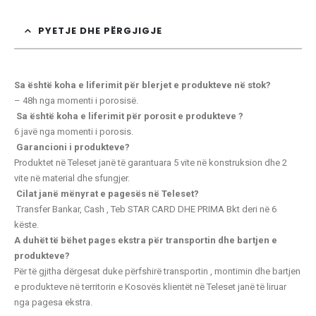
PYETJE DHE PËRGJIGJE
Sa është koha e liferimit për blerjet e produkteve në stok?
– 48h nga momenti i porosisë.
Sa është koha e liferimit për porosit e produkteve ?
6 javë nga momenti i porosis.
Garancioni i produkteve?
Produktet në Teleset janë të garantuara 5 vite në konstruksion dhe 2
vite në material dhe sfungjer.
Cilat janë mënyrat e pagesës në Teleset?
Transfer Bankar, Cash , Teb STAR CARD
DHE PRIMA Bkt deri në 6
këste.
A duhët të bëhet pages ekstra për transportin dhe bartjen e
produkteve?
Për të gjitha dërgesat duke përfshirë transportin , montimin dhe bartjen
e produkteve në territorin e Kosovës klientët në Teleset janë të liruar
nga pagesa ekstra.