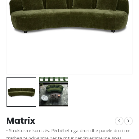
Matrix
• Struktura e kornizës: Përbëhet nga druri dhe panele druri me
trashësi të ndryshme për të rritur qëndrueshmërinë sipas