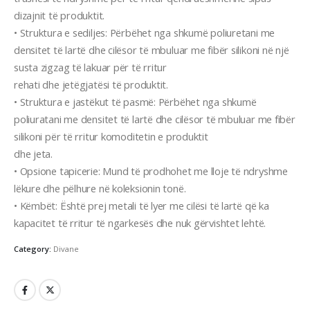
dizajnit të produktit.
• Struktura e sediljes: Përbëhet nga shkumë poliuretani me
densitet të lartë dhe cilësor të mbuluar me fibër silikoni në një
susta zigzag të lakuar për të rritur
rehati dhe jetëgjatësi të produktit.
• Struktura e jastëkut të pasmë: Përbëhet nga shkumë
poliuratani me densitet të lartë dhe cilësor të mbuluar me fibër
silikoni për të rritur komoditetin e produktit
dhe jeta.
• Opsione tapicerie: Mund të prodhohet me lloje të ndryshme
lëkure dhe pëlhure në koleksionin tonë.
• Këmbët: Është prej metali të lyer me cilësi të lartë që ka
kapacitet të rritur të ngarkesës dhe nuk gërvishtet lehtë.
Category:
Divane