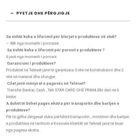
PYETJE DHE PËRGJIGJE
Sa është koha e liferimit për blerjet e produkteve në stok?
– 48h nga momenti i porosisë.
Sa është koha e liferimit për porosit e produkteve ?
6 javë nga momenti i porosis.
Garancioni i produkteve?
Produktet në Teleset janë të garantuara 5 vite në konstruksion dhe 2
vite në material dhe sfungjer.
Cilat janë mënyrat e pagesës në Teleset?
Transfer Bankar, Cash , Teb STAR CARD
DHE PRIMA Bkt deri në 6
këste.
A duhët të bëhet pages ekstra për transportin dhe bartjen e
produkteve?
Për të gjitha dërgesat duke përfshirë transportin , montimin dhe bartjen
e produkteve në territorin e Kosovës klientët në Teleset janë të liruar
nga pagesa ekstra.