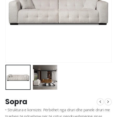
Sopra
• Struktura e kornizës: Përbëhet nga druri dhe panele druri me
trashësi të ndryshme për të rritur qëndrueshmërinë sipas