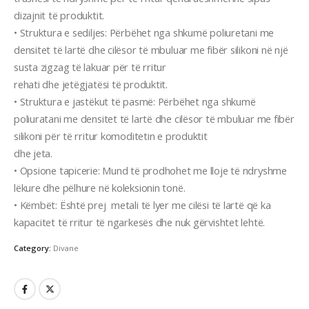
dizajnit të produktit.
• Struktura e sediljes: Përbëhet nga shkumë poliuretani me
densitet të lartë dhe cilësor të mbuluar me fibër silikoni në një
susta zigzag të lakuar për të rritur
rehati dhe jetëgjatësi të produktit.
• Struktura e jastëkut të pasmë: Përbëhet nga shkumë
poliuratani me densitet të lartë dhe cilësor të mbuluar me fibër
silikoni për të rritur komoditetin e produktit
dhe jeta.
• Opsione tapicerie: Mund të prodhohet me lloje të ndryshme
lëkure dhe pëlhure në koleksionin tonë.
• Këmbët: Është prej metali të lyer me cilësi të lartë që ka
kapacitet të rritur të ngarkesës dhe nuk gërvishtet lehtë.
Category:
Divane