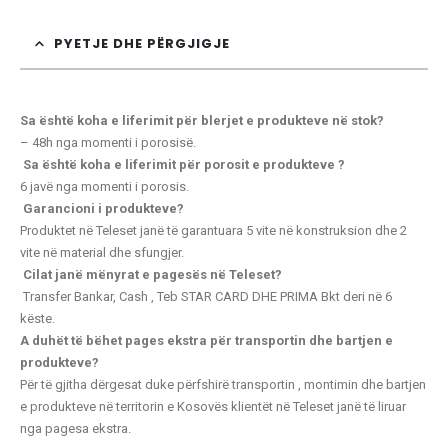
PYETJE DHE PËRGJIGJE
Sa është koha e liferimit për blerjet e produkteve në stok?
– 48h nga momenti i porosisë.
Sa është koha e liferimit për porosit e produkteve ?
6 javë nga momenti i porosis.
Garancioni i produkteve?
Produktet në Teleset janë të garantuara 5 vite në konstruksion dhe 2
vite në material dhe sfungjer.
Cilat janë mënyrat e pagesës në Teleset?
Transfer Bankar, Cash , Teb STAR CARD
DHE PRIMA Bkt deri në 6
këste.
A duhët të bëhet pages ekstra për transportin dhe bartjen e
produkteve?
Për të gjitha dërgesat duke përfshirë transportin , montimin dhe bartjen
e produkteve në territorin e Kosovës klientët në Teleset janë të liruar
nga pagesa ekstra.