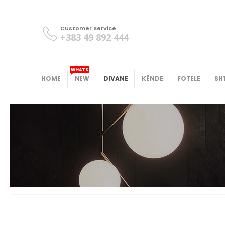
Customer Service
+383 49 892 444
WHATS
HOME
NEW
DIVANE
KËNDE
FOTELE
SH