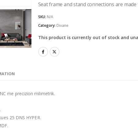
Seat frame and stand connections are made w
SKU:
N/A
Category:
Divane
This product is currently out of stock and una
MATION
C me precizion milimetrik.
.
lokues 25 DNS HYPER.
 MDF.