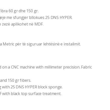
ibra 60 gr dhe 150 gr.
jeje me sfungjer bllokues 25 DNS HYPER.
a e zezë aplikohet në MDF.
etric për të siguruar lehtësinë e instalimit.
 on a CNC machine with millimeter precision. Fabric
and 150 gr fıbers.
ing with 25 DNS HYPER block sponge.
 with black top surface treatment.