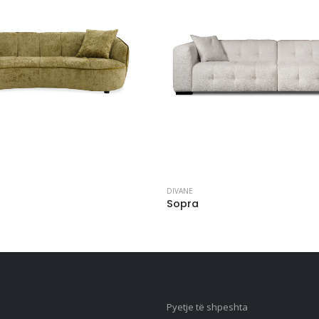
DIVANE
Sopra
Pyetje të shpeshta