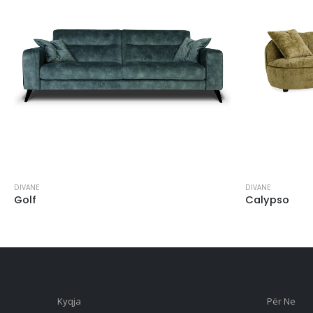
DIVANE
DIVANE
Golf
Calypso
Kyqja
Për Ne