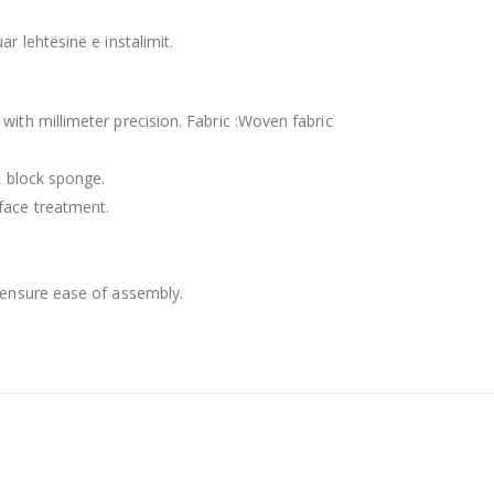
 lehtësinë e instalimit.
ith millimeter precision. Fabric :Woven fabric
R block sponge.
face treatment.
 ensure ease of assembly.