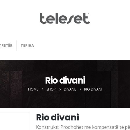
TRETËR
TEPIHA
Rio divani
HOME
SHOP
DIVANE
RIO DIVANI
Rio divani
Konstrukti: Prodhohet me kompensatë të pë