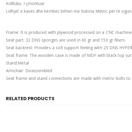
Kolltuku: I çmontuar
Lidhjet e kasës dhe këmbës bëhen me bulona Metric për të siguruar
Frame: It is produced with plywood processed on a CNC machine w
Seat part: 32 DNS sponges are used in 60 gr and 150 gr fıbers.
Seat backrest: Provides a sofi support feeling with 25 DNS HYPE
Seat frame: The wooden case is made of MDF with black top sur
Stand:Metal
Armchair: Disassembled
Seat frame and stand connections are made with metric bolts to
RELATED PRODUCTS