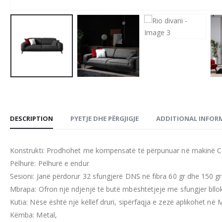
DESCRIPTION
PYETJE DHE PËRGJIGJE
ADDITIONAL INFOR
Konstrukti: Prodhohet me kompensatë të përpunuar në makinë CN
Pëlhurë: Pëlhurë e endur
Sesioni: Janë përdorur 32 sfungjerë DNS në fibra 60 gr dhe 150 gr
Mbrapa: Ofron një ndjenjë të butë mbështetjeje me sfungjer bl
Kutia: Nëse është një këllëf druri, sipërfaqja e zezë aplikohet në
Këmba: Metal,