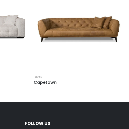
DIVANE
Capetown
FOLLOW US