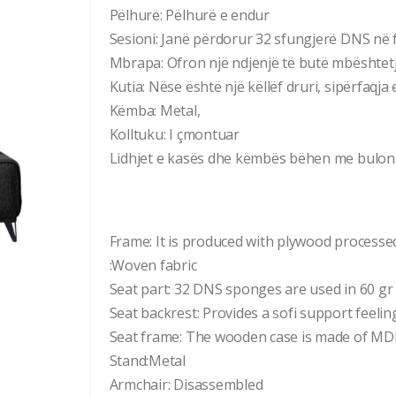
Pëlhurë: Pëlhurë e endur
Sesioni: Janë përdorur 32 sfungjerë DNS në f
Mbrapa: Ofron një ndjenjë të butë mbështet
Kutia: Nëse është një këllëf druri, sipërfaqj
Këmba: Metal,
Kolltuku: I çmontuar
Lidhjet e kasës dhe këmbës bëhen me bulona M
Frame: It is produced with plywood processed
:Woven fabric
Seat part: 32 DNS sponges are used in 60 gr 
Seat backrest: Provides a sofi support feel
Seat frame: The wooden case is made of MDF
Stand:Metal
Armchair: Disassembled