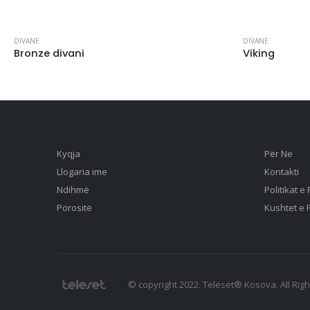
DIVANE
DIVANE
Bronze divani
Viking
Kyqja
Për Ne
Llogaria ime
Kontakti
Ndihmë
Politikat e
Porositë
Kushtet e 
© copyright 2022. Teleset® Kosova. All Rig