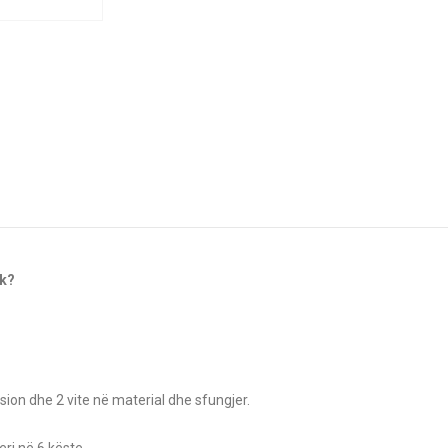
ok?
sion dhe 2 vite në material dhe sfungjer.
ri në 6 këste.