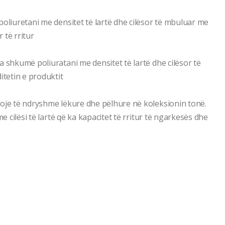
poliuretani me densitet të lartë dhe cilësor të mbuluar me
r të rritur
a shkumë poliuratani me densitet të lartë dhe cilësor të
itetin e produktit
loje të ndryshme lëkure dhe pëlhure në koleksionin tonë.
e cilësi të lartë që ka kapacitet të rritur të ngarkesës dhe