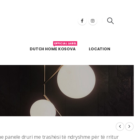
OFFICIAL LABEL
DUTCH HOME KOSOVA
LOCATION
he panele druri me trashësi të ndryshme për të rritur