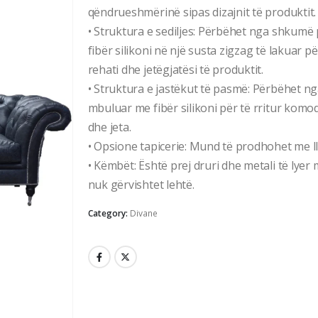
qëndrueshmërinë sipas dizajnit të produktit.
• Struktura e sediljes: Përbëhet nga shkumë 
fibër silikoni në një susta zigzag të lakuar pë
rehati dhe jetëgjatësi të produktit.
• Struktura e jastëkut të pasmë: Përbëhet ng
mbuluar me fibër silikoni për të rritur komod
dhe jeta.
• Opsione tapicerie: Mund të prodhohet me l
• Këmbët: Është prej druri dhe metali të lyer m
nuk gërvishtet lehtë.
Category:
Divane