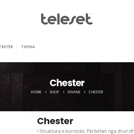
TRETËR
TEPIHA
Chester
HOME
SHOP
DIVANE
CHESTER
Chester
• Struktura e kornizës: Përbëhet nga druri d