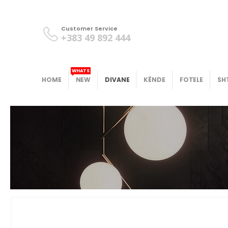
Customer Service
+383 49 892 444
WHATS
HOME
NEW
DIVANE
KËNDE
FOTELE
SH