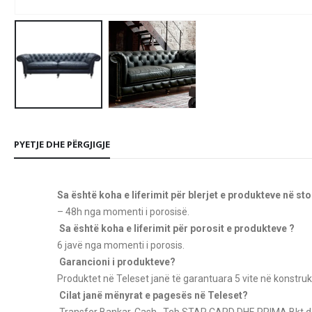
PYETJE DHE PËRGJIGJE
Sa është koha e liferimit për blerjet e produkteve në st
– 48h nga momenti i porosisë.
Sa është koha e liferimit për porosit e produkteve ?
6 javë nga momenti i porosis.
Garancioni i produkteve?
Produktet në Teleset janë të garantuara 5 vite në konstruk
Cilat janë mënyrat e pagesës në Teleset?
Transfer Bankar, Cash , Teb STAR CARD
DHE PRIMA Bkt de