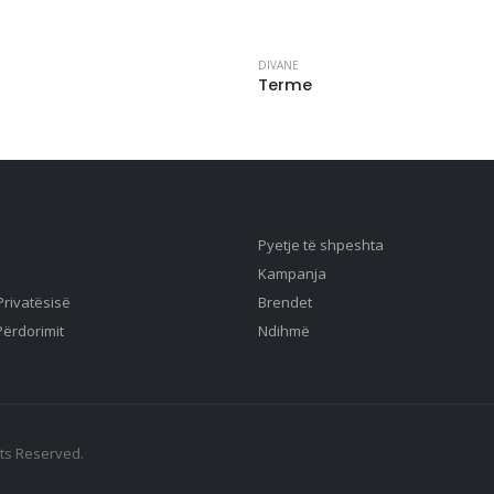
DIVANE
Terme
Pyetje të shpeshta
Kampanja
 Privatësisë
Brendet
Përdorimit
Ndihmë
hts Reserved.