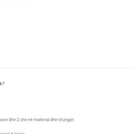
ok?
sion dhe 2 vite në material dhe sfungjer.
ri në 6 këste.