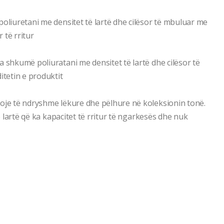
poliuretani me densitet të lartë dhe cilësor të mbuluar me
r të rritur
a shkumë poliuratani me densitet të lartë dhe cilësor të
itetin e produktit
loje të ndryshme lëkure dhe pëlhure në koleksionin tonë.
të lartë që ka kapacitet të rritur të ngarkesës dhe nuk