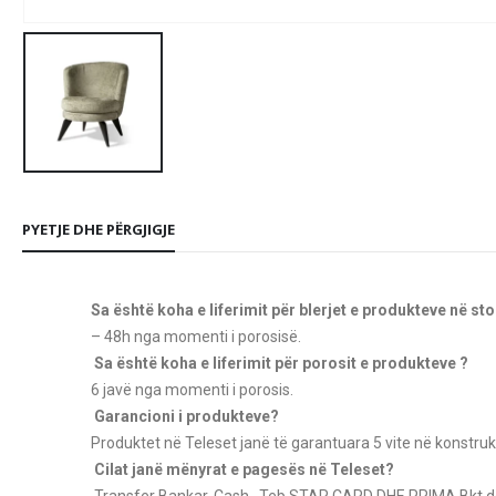
PYETJE DHE PËRGJIGJE
Sa është koha e liferimit për blerjet e produkteve në st
– 48h nga momenti i porosisë.
Sa është koha e liferimit për porosit e produkteve ?
6 javë nga momenti i porosis.
Garancioni i produkteve?
Produktet në Teleset janë të garantuara 5 vite në konstruk
Cilat janë mënyrat e pagesës në Teleset?
Transfer Bankar, Cash , Teb STAR CARD
DHE PRIMA Bkt de