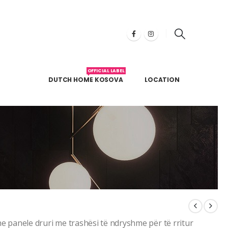
OFFICIAL LABEL
DUTCH HOME KOSOVA
LOCATION
he panele druri me trashësi të ndryshme për të rritur