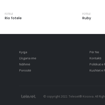
FOTELE
FOTELE
Rio fotele
Ruby
Kyqja
Për Ne
Llogaria ime
Kontakti
Ndihmë
Politikat e
Porositë
Kushtet e 
© copyright 2022. Teleset® Kosova. All Rig