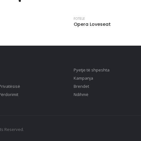
FOTELE
Opera Loveseat
Pyetje të shpeshta
Kampanja
 Privatësisë
Brendet
Përdorimit
Ndihmë
hts Reserved.