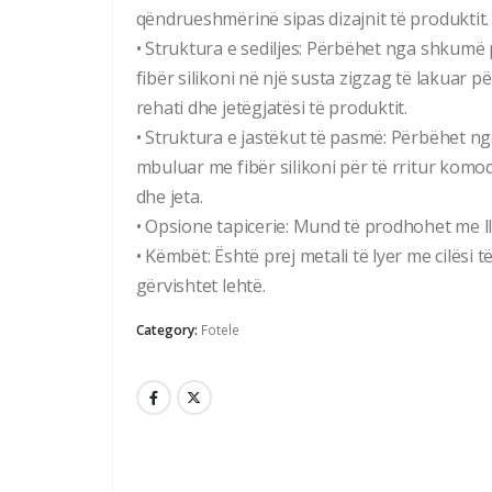
qëndrueshmërinë sipas dizajnit të produktit.
• Struktura e sediljes: Përbëhet nga shkumë 
fibër silikoni në një susta zigzag të lakuar pë
rehati dhe jetëgjatësi të produktit.
• Struktura e jastëkut të pasmë: Përbëhet ng
mbuluar me fibër silikoni për të rritur komod
dhe jeta.
• Opsione tapicerie: Mund të prodhohet me l
• Këmbët: Është prej metali të lyer me cilësi 
gërvishtet lehtë.
Category:
Fotele