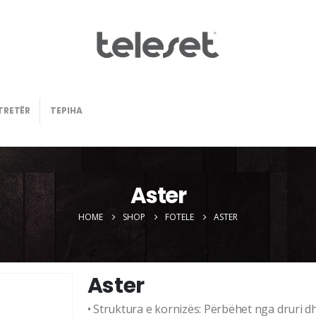
TRETËR
TEPIHA
Aster
HOME
SHOP
FOTELE
ASTER
Aster
• Struktura e kornizës: Përbëhet nga druri d