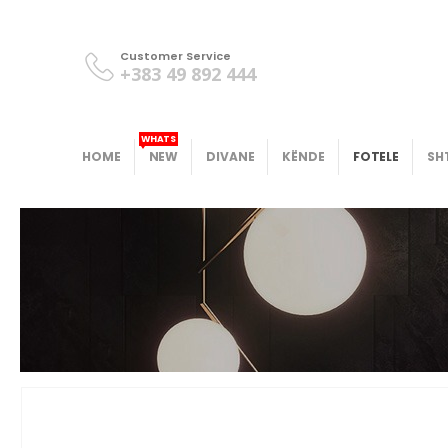
Customer Service
+383 49 892 444
WHATS
HOME
NEW
DIVANE
KËNDE
FOTELE
SH