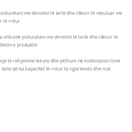
poliuretani me densitet të lartë dhe cilësor të mbuluar me
r të rritur
a shkumë poliuratani me densitet të lartë dhe cilësor të
itetin e produktit
loje të ndryshme lëkure dhe pëlhure në koleksionin tonë.
të lartë që ka kapacitet të rritur të ngarkesës dhe nuk