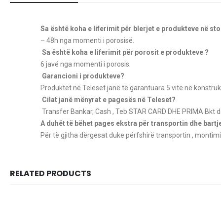
Sa është koha e liferimit për blerjet e produkteve në st
– 48h nga momenti i porosisë.
Sa është koha e liferimit për porosit e produkteve ?
6 javë nga momenti i porosis.
Garancioni i produkteve?
Produktet në Teleset janë të garantuara 5 vite në konstruk
Cilat janë mënyrat e pagesës në Teleset?
Transfer Bankar, Cash , Teb STAR CARD
DHE PRIMA Bkt de
A duhët të bëhet pages ekstra për transportin dhe bart
Për të gjitha dërgesat duke përfshirë transportin , montimi
RELATED PRODUCTS