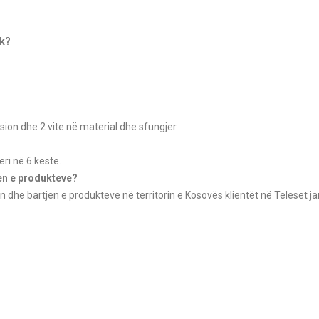
ok?
sion dhe 2 vite në material dhe sfungjer.
ri në 6 këste.
jen e produkteve?
n dhe bartjen e produkteve në territorin e Kosovës klientët në Teleset ja