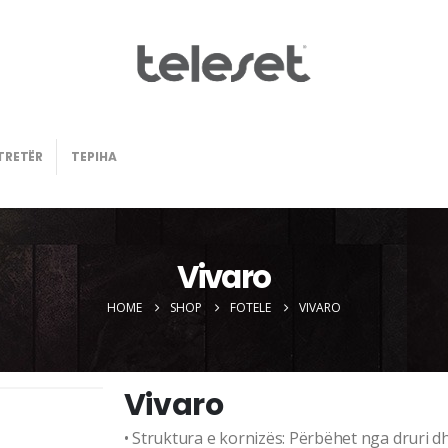
TRETËR
TEPIHA
Vivaro
HOME
SHOP
FOTELE
VIVARO
Vivaro
• Struktura e kornizës: Përbëhet nga druri d