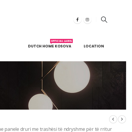
OFFICIAL LABEL
DUTCH HOME KOSOVA
LOCATION
he panele druri me trashësi të ndryshme për të rritur