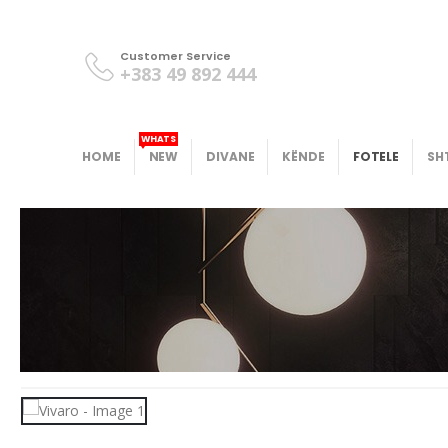
Customer Service
+383 49 892 444
WHATS
HOME
NEW
DIVANE
KËNDE
FOTELE
SH