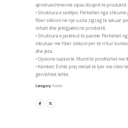
qëndrueshmërinë sipas dizajnit të produktit.
• Struktura e sediljes: Përbëhet nga shkumë 
fibër silikoni në një susta zigzag të lakuar pë
rehati dhe jetëgjatësi të produktit.
• Struktura e jastëkut të pasmë: Përbëhet ng
mbuluar me fibër silikoni për të rritur komod
dhe jeta.
• Opsione tapicerie: Mund të prodhohet me l
• Këmbët: Është prej metali të lyer me cilësi 
gërvishtet lehtë.
Category:
Fotele